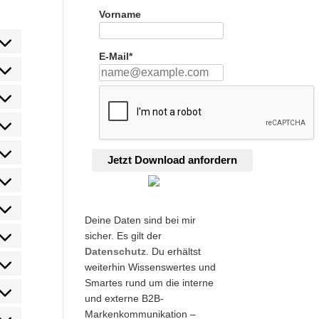
Vorname
ent
E-Mail*
ent
ce
ent
ce
ant-
press
es)
ent
ce
e-
Jetzt Download anfordern
ent
ce
e-
ent
ce
tcha
e-
ent
ce
Deine Daten sind bei mir
o
sicher. Es gilt der
ent
ce
Datenschutz
. Du erhältst
ube
weiterhin Wissenswertes und
ent
ce
Smartes rund um die interne
dcloud
ent
und externe B2B-
ce
Markenkommunikation –
l