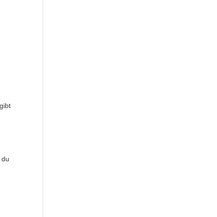
gibt
 du