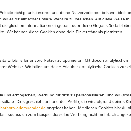
 Website richtig funktionieren und deine Nutzervorlieben bekannt bleiben
n wir es dir einfacher unsere Website zu besuchen. Auf diese Weise m
t die gleichen Informationen eingeben, oder deine Gegenstände bleibe
st. Wir können diese Cookies ohne dein Einverständnis platzieren.
te-Erlebnis für unsere Nutzer zu optimieren. Mit diesen analytischen
erer Website. Wir bitten um deine Erlaubnis, analytische Cookies zu se
e uns ermöglichen, Werbung für dich zu personalisieren, und wir (sow
ultate. Dies geschieht anhand der Profile, die wir aufgrund deines Kli
//barbara-orlamuender.de
angelegt haben. Mit diesen Cookies bist du a
nden, sodass du zum Beispiel die selbe Werbung nicht mehrfach angeze