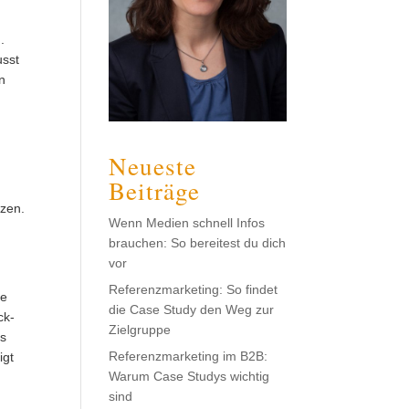
.
usst
n
Neueste
Beiträge
tzen.
Wenn Medien schnell Infos
brauchen: So bereitest du dich
vor
Referenzmarketing: So findet
ie
die Case Study den Weg zur
ck-
Zielgruppe
ls
Referenzmarketing im B2B:
igt
Warum Case Studys wichtig
sind