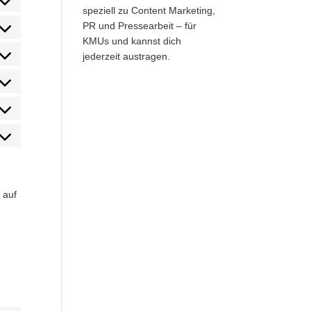
ent
ce
speziell zu Content Marketing,
is
PR und Pressearbeit – für
ent
ce
KMUs und kannst dich
oany
jederzeit austragen.
ent
ce
this
ent
ce
book
ent
ce
r
ent
ce
din
ce
iges
 auf