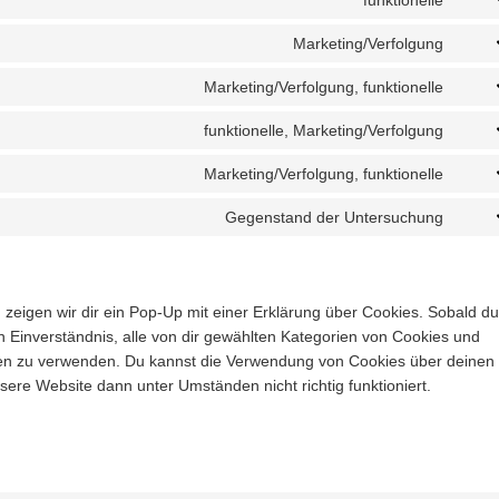
funktionelle
Cons
servi
to
addth
Marketing/Verfolgung
Cons
servi
to
addt
Marketing/Verfolgung, funktionelle
Cons
servi
to
share
funktionelle, Marketing/Verfolgung
Cons
servi
to
face
Marketing/Verfolgung, funktionelle
Cons
servi
to
twitte
Gegenstand der Untersuchung
Cons
servi
to
linke
servi
sonst
zeigen wir dir ein Pop-Up mit einer Erklärung über Cookies. Sobald du
ein Einverständnis, alle von dir gewählten Kategorien von Cookies und
eben zu verwenden. Du kannst die Verwendung von Cookies über deinen
sere Website dann unter Umständen nicht richtig funktioniert.
n